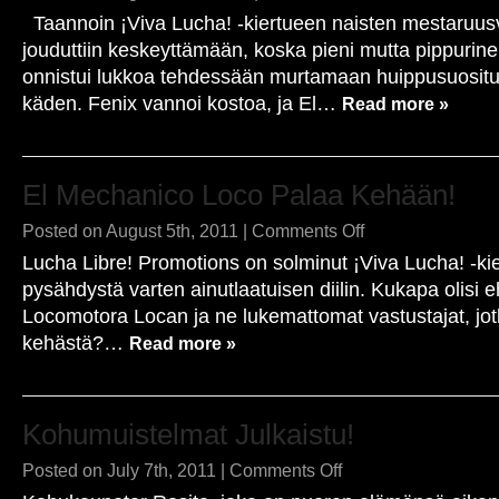
Käsi
Taannoin ¡Viva Lucha! -kiertueen naisten mestaruusv
poikki
–
jouduttiin keskeyttämään, koska pieni mutta pippurin
huippusuosittu
onnistui lukkoa tehdessään murtamaan huippusuositu
tecnica
vannoo
käden. Fenix vannoi kostoa, ja El…
Read more »
kostoa!
El Mechanico Loco Palaa Kehään!
on
Posted on August 5th, 2011 |
Comments Off
El
Lucha Libre! Promotions on solminut ¡Viva Lucha! -kie
Mechanico
Loco
pysähdystä varten ainutlaatuisen diilin. Kukapa olisi 
palaa
Locomotora Locan ja ne lukemattomat vastustajat, jotka
kehään!
kehästä?…
Read more »
Kohumuistelmat Julkaistu!
on
Posted on July 7th, 2011 |
Comments Off
Kohumuistelmat