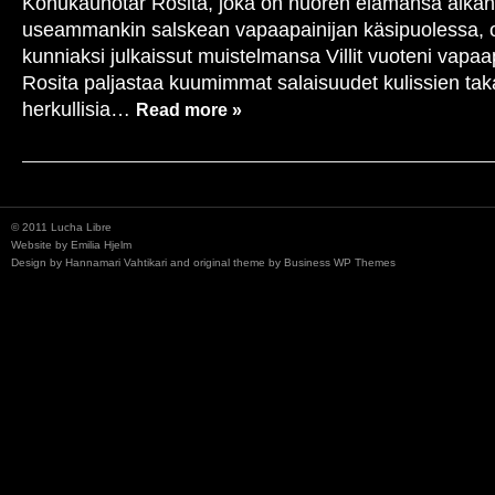
Kohukaunotar Rosita, joka on nuoren elämänsä aikan
julkaistu!
useammankin salskean vapaapainijan käsipuolessa, 
kunniaksi julkaissut muistelmansa Villit vuoteni vapaa
Rosita paljastaa kuumimmat salaisuudet kulissien taka
herkullisia…
Read more »
© 2011 Lucha Libre
Website by
Emilia Hjelm
Design by
Hannamari Vahtikari
and original theme by
Business WP Themes