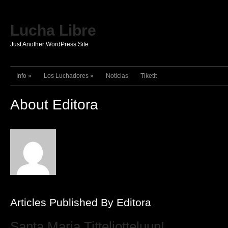
Lucha Libre
Just Another WordPress Site
Info
»
Los Luchadores
»
Noticias
Tiketit
About Editora
Articles Published By Editora
Santa Maria Titteliotteluun!