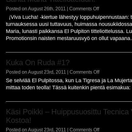
on
Posted on August 26th, 2011 |
Comments Off
Santa
¡Viva Lucha! -kiertue lähestyy loppuhuipennustaan: t
Maria
titteliotteluun!
turnauksessa uusi tuttavuus, huimassa nousukiidossa
Maria, lunasti paikkansa El Pulpiton titteliottelussa. L
Promotionsin naisten mestaruusvyö on ollut vapaan
Kuka On Ruda #1?
on
Posted on August 23rd, 2011 |
Comments Off
Kuka
Se selviää El Pulpitossa, kun La Tigresa ja La Mujerta
on
Ruda
mittaa toden teolla! Tässä kuitenkin pientä esimakua:
#1?
Käsi Poikki – Huippusuosittu Tecnica
Kostoa!
on
Posted on August 23rd, 2011 |
Comments Off