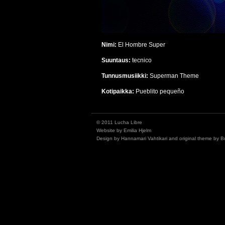
Nimi:
El Hombre Super
Suuntaus:
tecnico
Tunnusmusiikki:
Superman Theme
Kotipaikka:
Pueblito pequeño
© 2011 Lucha Libre
Website by
Emilia Hjelm
Design by
Hannamari Vahtikari
and original theme by
B